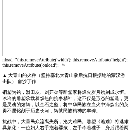
nload="this.removeAttribute('width'); this.removeAttribute('height');
this.removeAttribute('onload');" />
▲ 大青山的火种（坚持塞北大青山敌后抗日根据地的蒙汉游
击队） 俞沙丁作
铜塑为铭，滑田友、刘开渠等雕塑家将烽火岁月镌刻成永恒。
冰冷的雕塑承载着炽热的抗争精神，这不仅是形态的塑造，更
是灵魂的熔铸，以金石之坚，将中华民族在血火中淬炼出的英
勇不屈铭刻于历史长河，铸就民族精神的丰碑。
抗战中，大量民众流离失所，沦为难民。雕塑《逃难》将逃难
具象化：一位妇人右手抱着婴孩，左手牵着稚子，身后跟着两