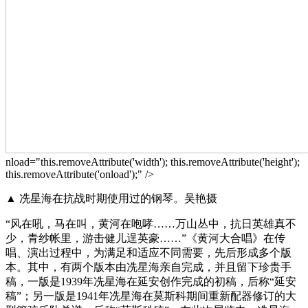
nload="this.removeAttribute('width'); this.removeAttribute('height');
this.removeAttribute('onload');" />
▲ 冼星海在抗战时期使用过的钢琴。吴艳摄
“风在吼，马在叫，黄河在咆哮……万山丛中，抗日英雄真不
少，青纱帐里，游击健儿逞英豪……”《黄河大合唱》在传
唱、演出过程中，为满足和适应不同需要，先后形成多个版
本。其中，有两个版本由冼星海亲自完成，并且留下珍贵手
稿，一版是1939年冼星海在延安创作完成的初稿，后称“延安
稿”；另一版是1941年冼星海在莫斯科期间重新配器修订的大