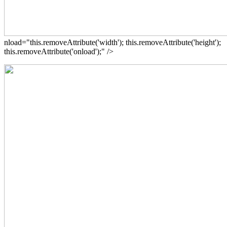
nload="this.removeAttribute('width'); this.removeAttribute('height');
this.removeAttribute('onload');" />