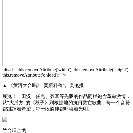
nload="this.removeAttribute('width'); this.removeAttribute('height');
this.removeAttribute('onload');" />
▲ 《黄河大合唱》“莫斯科稿”。吴艳摄
展览上，田汉、任光、聂耳等先驱的作品同样饱含革命激情，
从“大后方”的《秋子》到根据地的抗日救亡歌曲，每一个音符
都跳跃着希望，每一段旋律都呼唤着光明。
兰台唱金戈