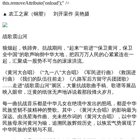
this.removeAttribute('onload');" />
▲ 农工之家（铜塑） 刘开渠作 吴艳摄
战歌震山河
狼烟起，铁蹄奔。抗战期间，“起来”“前进”“保卫黄河，保卫
全中国”的歌声响彻中华大地，把四万万人民的心紧紧连在一
起，汇聚成一股势不可当的滚滚洪流。
《黄河大合唱》《“九一八”大合唱》《军民进行曲》《救国进
行曲》《我们的队伍往前走》《八路军后方留守兵团团歌》
……走进“战歌震山河”展区，大量抗战歌曲手稿、歌谱等展品
映入眼帘，泛黄的纸张无声地诉说着那段烽火岁月。
每一曲抗战音乐都是中华儿女在绝境中发出的怒吼，都是中华
民族坚韧不拔精神的赞歌。其中，《黄河大合唱》的影响最为
深远。由冼星海作曲、光未然作词的《黄河大合唱》，以中华
民族母亲河黄河为喻，追溯民族辉煌历史，以恢宏气势展现了
中华民族的坚韧与不屈。