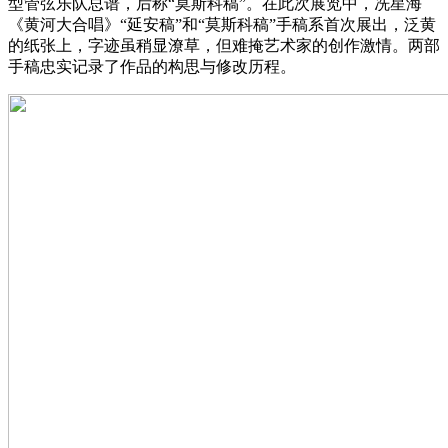
型管弦乐队总谱，后称“莫斯科稿”。在此次展览中，冼星海
《黄河大合唱》“延安稿”和“莫斯科稿”手稿系首次展出，泛黄
的纸张上，字迹虽稍显潦草，但难掩艺术家的创作激情。两部
手稿忠实记录了作品的构思与修改历程。