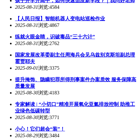
孩子开学升高中，如何快速适应新学段？｜我问好老师
2025-08-31
浏览:4584
【人民日报】智能机器人变电站巡检作业
2025-08-31
浏览:4867
练就火眼金睛，识破毒品“三十六计”
2025-08-31
浏览:2762
国家发展改革委副主任周海兵会见乌兹别克斯坦副总理
霍贾耶夫
2025-09-01
浏览:3375
提升掩饰、隐瞒犯罪所得刑事案件办案质效 服务保障高
质量发展
2025-08-30
浏览:4183
专家解读 | “小切口”精准开展氧化亚氮排放控制 助推工
业绿色低碳转型
2025-08-30
浏览:3771
小心！它们超会“装”！
2025-08-29
浏览:3484