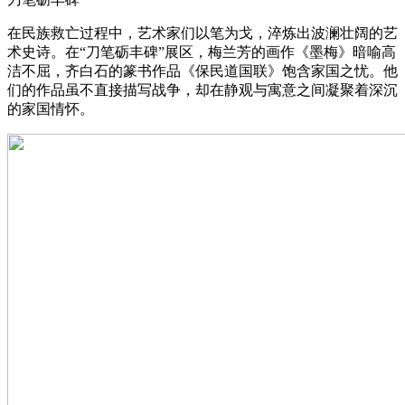
在民族救亡过程中，艺术家们以笔为戈，淬炼出波澜壮阔的艺
术史诗。在“刀笔砺丰碑”展区，梅兰芳的画作《墨梅》暗喻高
洁不屈，齐白石的篆书作品《保民道国联》饱含家国之忧。他
们的作品虽不直接描写战争，却在静观与寓意之间凝聚着深沉
的家国情怀。