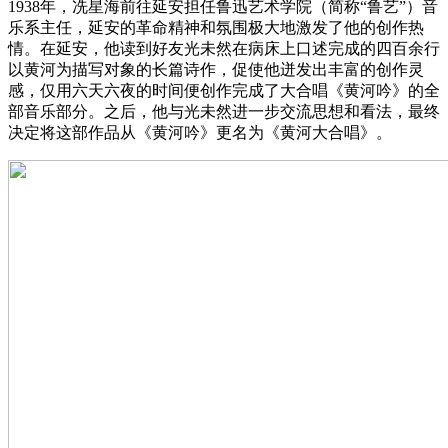
1938年，冼星海前往延安担任鲁迅艺术学院（简称“鲁艺”）音
乐系主任，延安的革命精神和氛围极大地激发了他的创作热
情。在延安，他读到好友光未然在病床上口述完成的四百余行
以黄河为描写对象的长篇诗作，促使他迸发出丰富的创作灵
感，仅用六天六夜的时间便创作完成了大合唱《黄河吟》的全
部音乐部分。之后，他与光未然进一步交流思想和看法，最终
决定将这部作品从《黄河吟》更名为《黄河大合唱》。