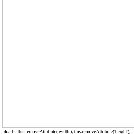
nload="this.removeAttribute('width'); this.removeAttribute('height');