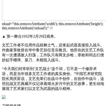
nload="this.removeAttribute('width'); this.removeAttribute('height');
this.removeAttribute('onload');" />
▲ 第一舞台1932年2月29日戏单。
文艺工作者不仅用作品鼓舞士气，还拿起武器直接投入战斗。
作曲家章枚曾在华中鲁艺担任音乐教员。他所在的文艺工作队
有一次遭遇敌人扫荡，工作队只有两支步枪，章枚和同志们便
抄起手榴弹、菜刀、木棍投入战斗。
“今天我们经常听到‘文艺战士’这个词，它不是一个修辞术
语，而是当年很多文艺工作者的真实身份。”中国艺术研究院
院长周庆富说，文艺先辈们在战斗中创作，在创作中战斗，这
些抗战文艺典藏不仅记录着烽火岁月中的文艺故事，更生动地
展现了艺术家们以文艺为武器的战斗精神。
刀笔砺丰碑