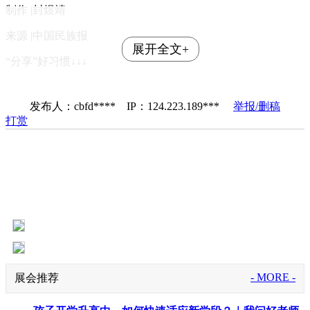
制作 |封煜靖
来源 |中国民族报
展开全文+
“分享”好习惯↓↓↓
发布人：cbfd**** IP：124.223.189***
举报/删稿
打赏
- MORE -
展会推荐