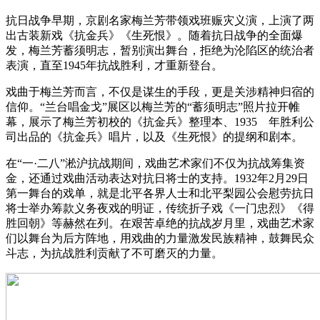
抗日战争早期，京剧名家梅兰芳带领戏班赈灾义演，上演了两
出古装新戏《抗金兵》《生死恨》。随着抗日战争的全面爆
发，梅兰芳蓄须明志，暂别演出舞台，拒绝为沦陷区的统治者
表演，直至1945年抗战胜利，才重新登台。
戏曲于梅兰芳而言，不仅是谋生的手段，更是关涉精神归宿的
信仰。“兰台唱金戈”展区以梅兰芳的“蓄须明志”照片拉开帷
幕，展示了梅兰芳初校的《抗金兵》整理本、1935 年胜利公
司出品的《抗金兵》唱片，以及《生死恨》的提纲和剧本。
在“一·二八”淞沪抗战期间，戏曲艺术家们不仅为抗战筹集资
金，还通过戏曲活动表达对抗日将士的支持。1932年2月29日
第一舞台的戏单，就是北平各界人士和北平梨园公会慰劳抗日
将士举办筹款义务夜戏的明证，传统折子戏《一门忠烈》《得
胜回朝》等赫然在列。在艰苦卓绝的抗战岁月里，戏曲艺术家
们以舞台为后方阵地，用戏曲的力量激发民族精神，鼓舞民众
斗志，为抗战胜利贡献了不可磨灭的力量。