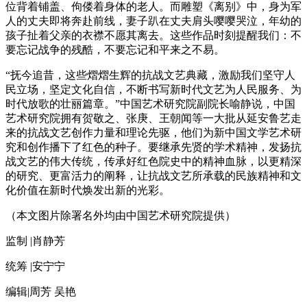
位背着铺盖、佝偻着身体的老人。而雕塑《离别》中，身为军
人的丈夫即将奔赴前线，妻子趴在丈夫肩头嘤嘤哭泣，年幼的
孩子扯着父亲的衣襟不愿其离去。这些作品时刻提醒我们：不
要忘记战争的残酷，不要忘记和平来之不易。
“抚今追昔，这些熠熠生辉的抗战文艺典藏，激励我们坚守人
民立场，坚定文化自信，不断书写新时代文艺为人民服务、为
时代放歌的壮丽篇章。”中国艺术研究院副院长喻静说，中国
艺术研究院拥有贺敬之、张庚、王朝闻等一大批从延安鲁艺走
来的抗战文艺创作力量和理论先驱，他们为新中国文学艺术研
究和创作播下了红色的种子。要继承先贤的学术精神，发扬抗
战文艺的伟大传统，传承好红色院史中的精神血脉，以更精深
的研究、更富活力的阐释，让抗战文艺所承载的民族精神和文
化价值在新时代焕发出新的光彩。
（本文图片除署名外均由中国艺术研究院提供）
监制 |肖静芳
统筹 |安宁宁
编辑|周芳 吴艳