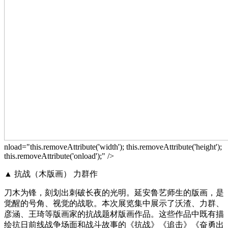
nload="this.removeAttribute('width'); this.removeAttribute('height');
this.removeAttribute('onload');" />
▲ 抗战（木版画） 力群作
刀木为锋，刻划出刺破长夜的光明。延安鲁艺师生的版画，是
觉醒的号角、视觉的战歌。本次展览集中展示了沃渣、力群、
彦涵、王琦等版画家的抗战题材版画作品。这些作品中既有描
绘抗日前线战争场面和战斗故事的《抗战》《追击》《奋勇出