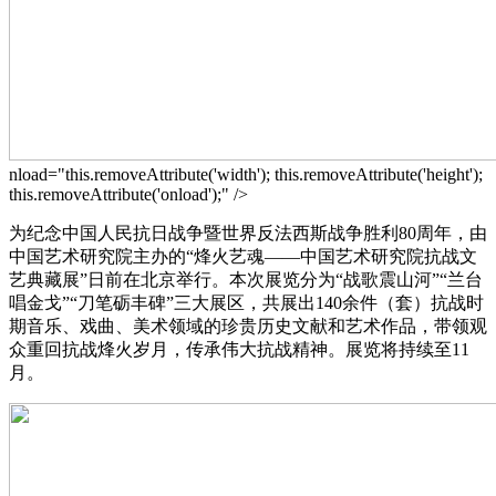
nload="this.removeAttribute('width'); this.removeAttribute('height');
this.removeAttribute('onload');" />
为纪念中国人民抗日战争暨世界反法西斯战争胜利80周年，由
中国艺术研究院主办的“烽火艺魂——中国艺术研究院抗战文
艺典藏展”日前在北京举行。本次展览分为“战歌震山河”“兰台
唱金戈”“刀笔砺丰碑”三大展区，共展出140余件（套）抗战时
期音乐、戏曲、美术领域的珍贵历史文献和艺术作品，带领观
众重回抗战烽火岁月，传承伟大抗战精神。展览将持续至11
月。